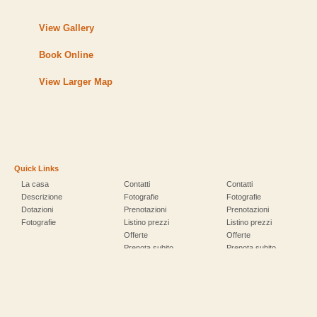
View Gallery
Book Online
View Larger Map
Quick Links
La casa
Contatti
Contatti
Descrizione
Fotografie
Fotografie
Dotazioni
Prenotazioni
Prenotazioni
Fotografie
Listino prezzi
Listino prezzi
Offerte
Offerte
Prenota subito
Prenota subito
Fotografie
Prenotazioni
Listino prezzi
Attività
Attività
Offerte
Feste – Sagre
Feste – Sagre