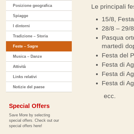
Le principali f
Posizione geografica
Spiagge
15/8, Fest
I dintorni
28/8 – 29/8
Tradizione – Storia
Pasqua ort
martedì do
Feste – Sagre
Festa del 
Musica – Danze
Festa di Ag
Attività
Festa di A
Links relativi
Festa di Ag
Νotizie del paese
ecc
.
Special Offers
Save More by selecting
special offers. Check out our
special offers here!