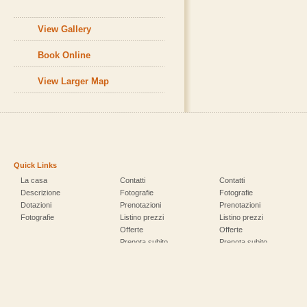
View Gallery
Book Online
View Larger Map
Quick Links
La casa
Contatti
Contatti
Descrizione
Fotografie
Fotografie
Dotazioni
Prenotazioni
Prenotazioni
Fotografie
Listino prezzi
Listino prezzi
Offerte
Offerte
Prenota subito
Prenota subito
Fotografie
Prenotazioni
Listino prezzi
Attività
Attività
Offerte
Feste – Sagre
Feste – Sagre