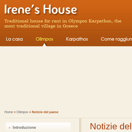
Traditional house for rent in Olympos Karpathos, the
most traditional village in Greece
La casa
Olimpos
Karpathos
Come raggiun
Home
»
Olimpos
» Νotizie del paese
Νotizie de
Introduzione