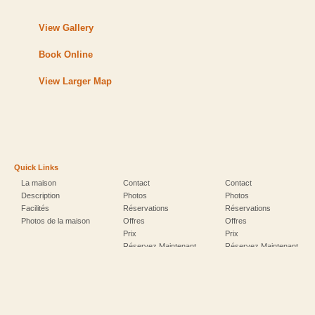
View Gallery
Book Online
View Larger Map
Quick Links
La maison
Contact
Contact
Description
Photos
Photos
Facilités
Réservations
Réservations
Photos de la maison
Offres
Offres
Prix
Prix
Réservez Maintenant
Réservez Maintenant
Photos
Réservations
Prix
Accès
Accès
Offres
L’île de Karpathos
L’île de Karpathos