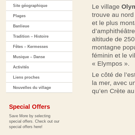
Le village
Oly
Site géographique
trouve au nord 
Plages
et le plus mon
Banlieue
d’amphithéâtre 
Tradition – Histoire
altitude de 25
montagne popul
Fêtes – Kermesses
féminin et le 
Μusique – Danse
« Elympos ».
Activités
Le côté de l’es
Liens proches
la mer, avec un
Νouvelles du village
qu’en Crète au
Special Offers
Save More by selecting
special offers. Check out our
special offers here!